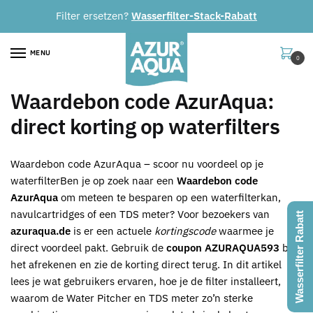
Skip
Skip
Filter ersetzen?
Wasserfilter-Stack-Rabatt
to
to
navigation
content
MENU
0
Waardebon code AzurAqua:
direct korting op waterfilters
Waardebon code AzurAqua – scoor nu voordeel op je
waterfilterBen je op zoek naar een
Waardebon code
AzurAqua
om meteen te besparen op een waterfilterkan,
navulcartridges of een TDS meter? Voor bezoekers van
Wasserfilter Rabatt
azuraqua.de
is er een actuele
kortingscode
waarmee je
direct voordeel pakt. Gebruik de
coupon
AZURAQUA593
bij
het afrekenen en zie de korting direct terug. In dit artikel
lees je wat gebruikers ervaren, hoe je de filter installeert,
waarom de Water Pitcher en TDS meter zo’n sterke