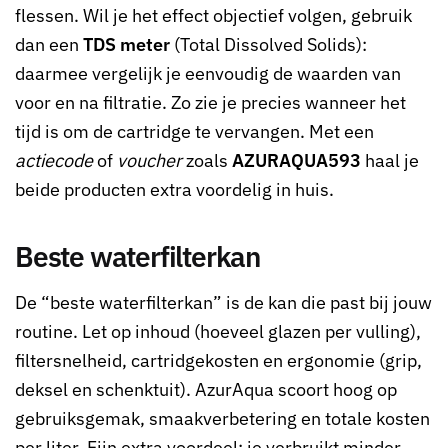
flessen. Wil je het effect objectief volgen, gebruik
dan een
TDS meter
(Total Dissolved Solids):
daarmee vergelijk je eenvoudig de waarden van
voor en na filtratie. Zo zie je precies wanneer het
tijd is om de cartridge te vervangen. Met een
actiecode
of
voucher
zoals
AZURAQUA593
haal je
beide producten extra voordelig in huis.
Beste waterfilterkan
De “beste waterfilterkan” is de kan die past bij jouw
routine. Let op inhoud (hoeveel glazen per vulling),
filtersnelheid, cartridgekosten en ergonomie (grip,
deksel en schenktuit). AzurAqua scoort hoog op
gebruiksgemak, smaakverbetering en totale kosten
per liter. Fijn extra voordeel: je verbruikt minder