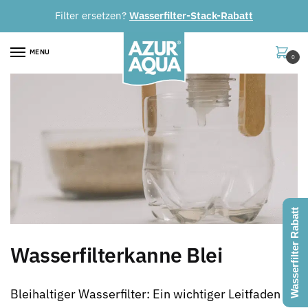
Skip
Skip
Filter ersetzen?
Wasserfilter-Stack-Rabatt
to
to
navigation
content
MENU
0
Wasserfilter Rabatt
Wasserfilterkanne Blei
Bleihaltiger Wasserfilter: Ein wichtiger Leitfaden