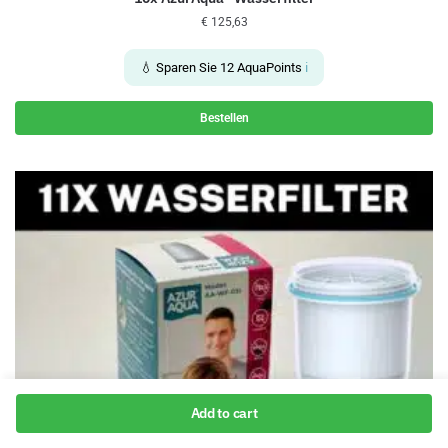
€
125,63
💧 Sparen Sie
12
AquaPoints
ℹ️
Bestellen
Add to cart