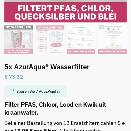
5x AzurAqua® Wasserfilter
€
73,32
💧 Sparen Sie
7
AquaPoints
ℹ️
Filter PFAS, Chloor, Lood en Kwik uit
kraanwater.
Bei einer Bestellung von 12 Ersatzfiltern zahlen Sie
nur 13,95 € pro Filter
! Alle Filter werden