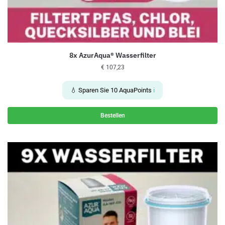
8x AzurAqua® Wasserfilter
€
107,23
💧 Sparen Sie
10
AquaPoints
ℹ️
Bestellen