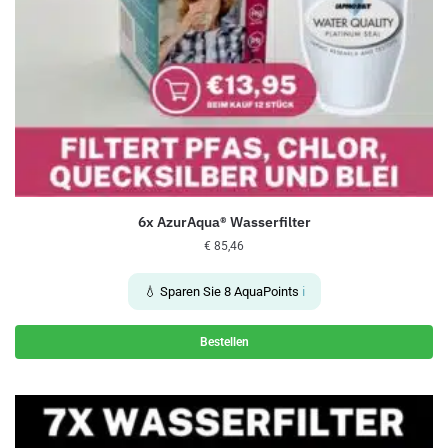
6x AzurAqua® Wasserfilter
€
85,46
💧 Sparen Sie
8
AquaPoints
ℹ️
Bestellen