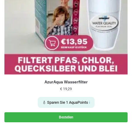
AzurAqua Wasserfilter
€
19,29
💧 Sparen Sie
1
AquaPoints
ℹ️
Bestellen