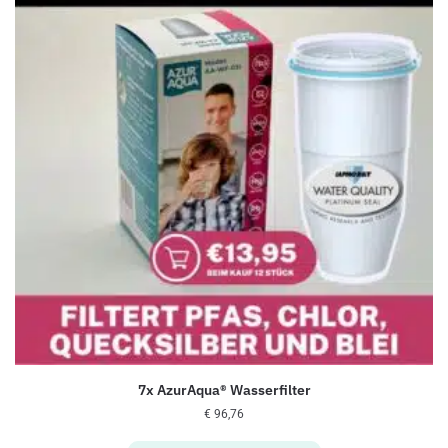
7x AzurAqua® Wasserfilter
€
96,76