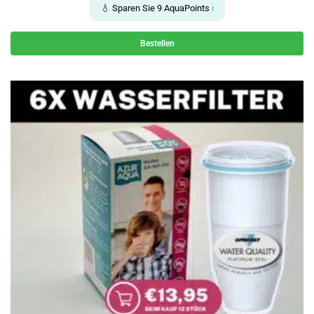
💧 Sparen Sie
9
AquaPoints
ℹ️
Bestellen