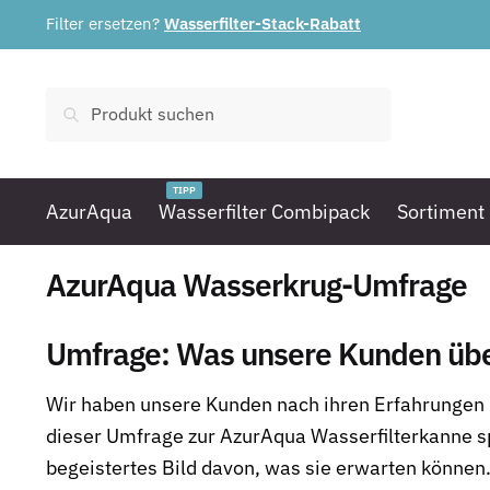
Skip
Skip
Filter ersetzen?
Wasserfilter-Stack-Rabatt
to
to
navigation
content
Suchen
nach:
TIPP
AzurAqua
Wasserfilter Combipack
Sortiment
AzurAqua Wasserkrug-Umfrage
Umfrage: Was unsere Kunden übe
Wir haben unsere Kunden nach ihren Erfahrungen 
dieser Umfrage zur AzurAqua Wasserfilterkanne s
begeistertes Bild davon, was sie erwarten können