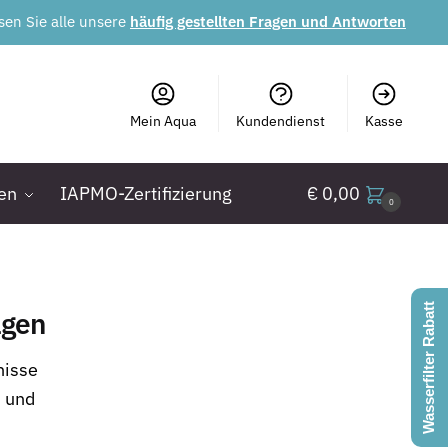
sen Sie alle unsere
häufig gestellten Fragen und Antworten
Mein Aqua
Kundendienst
Kasse
gen
IAPMO-Zertifizierung
€
0,00
0
Wasserfilter Rabatt
agen
nisse
s und